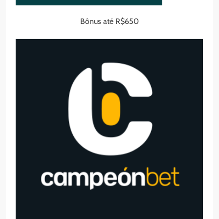
Bônus até R$650