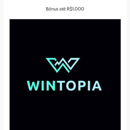
Bônus até R$1.000