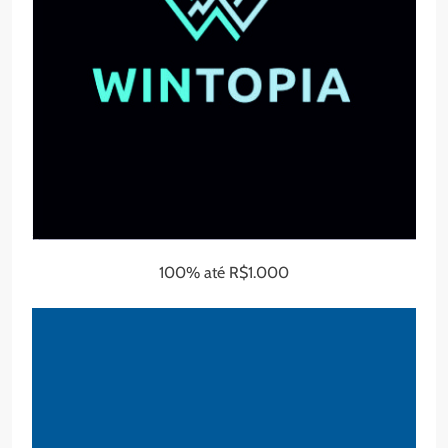
100% até R$1.000