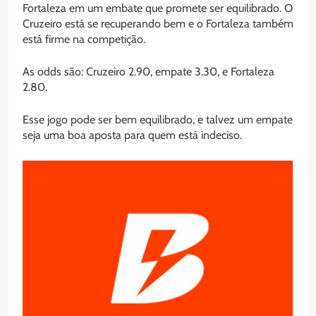
Fortaleza em um embate que promete ser equilibrado. O
Cruzeiro está se recuperando bem e o Fortaleza também
está firme na competição.
As odds são: Cruzeiro 2.90, empate 3.30, e Fortaleza
2.80.
Esse jogo pode ser bem equilibrado, e talvez um empate
seja uma boa aposta para quem está indeciso.