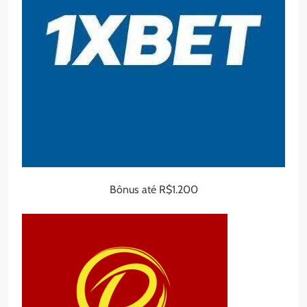
Bônus até R$1.200