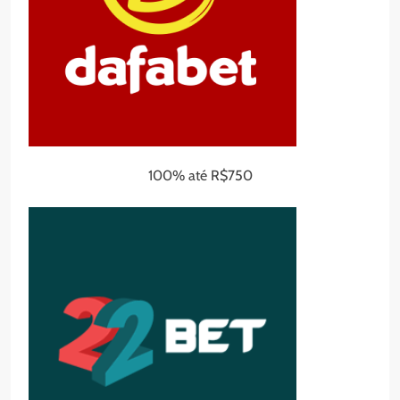
100% até R$750