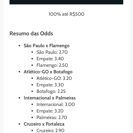
100% até R$500
Resumo das Odds
São Paulo x Flamengo
São Paulo: 2.70
Empate: 3.40
Flamengo: 2.50
Atlético-GO x Botafogo
Atlético-GO: 3.20
Empate: 3.30
Botafogo: 2.25
Internacional x Palmeiras
Internacional: 3.00
Empate: 3.20
Palmeiras: 2.70
Cruzeiro x Fortaleza
Cruzeiro: 2.90