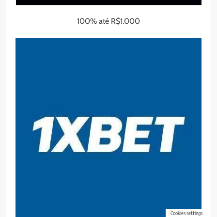
100% até R$1.000
Cookies settings