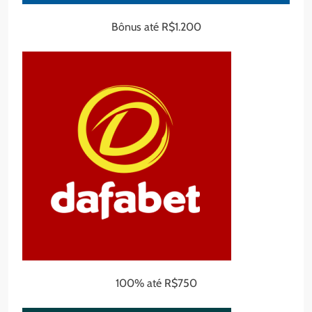
Bônus até R$1.200
100% até R$750