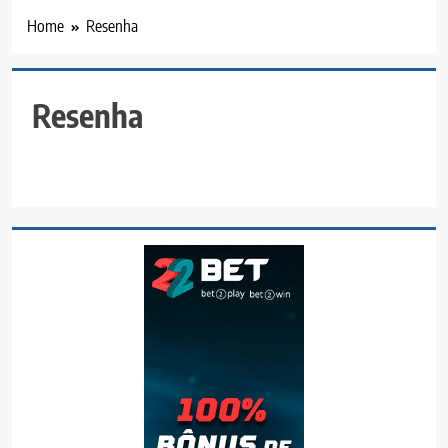
Home
Resenha
Resenha