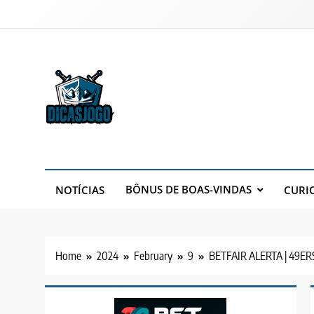
Skip
to
content
Dicas Jogo
Dicas Jogo, teu Site de Dicas!
BÔNUS DE BOAS-VINDAS
NOTÍCIAS
CURI
Home
2024
February
9
BETFAIR ALERTA | 49ER