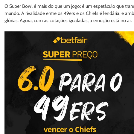
O Super Bowl é mais do que um jogo; é um espetáculo que trans
mundo. A rivalidade entre os 49ers e os Chiefs é lendária, e am
glórias. Agora, com as cotações igualadas, a emoção está no ar.