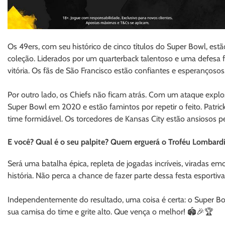
Os 49ers, com seu histórico de cinco títulos do Super Bowl, est
coleção. Liderados por um quarterback talentoso e uma defesa f
vitória. Os fãs de São Francisco estão confiantes e esperançosos
Por outro lado, os Chiefs não ficam atrás. Com um ataque explos
Super Bowl em 2020 e estão famintos por repetir o feito. Patri
time formidável. Os torcedores de Kansas City estão ansiosos 
E você? Qual é o seu palpite? Quem erguerá o Troféu Lombard
Será uma batalha épica, repleta de jogadas incríveis, viradas 
história. Não perca a chance de fazer parte dessa festa esportiv
Independentemente do resultado, uma coisa é certa: o Super Bowl
sua camisa do time e grite alto. Que vença o melhor! 🏟️🎉🏆