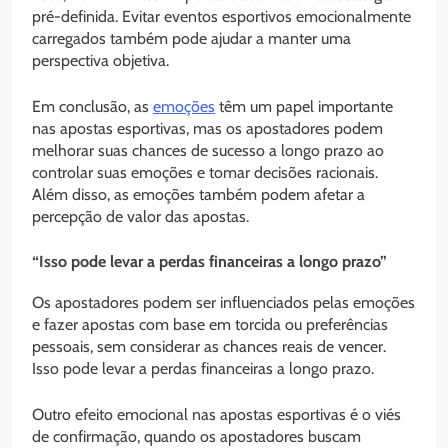
pré-definida. Evitar eventos esportivos emocionalmente
carregados também pode ajudar a manter uma
perspectiva objetiva.
Em conclusão, as
emoções
têm um papel importante
nas apostas esportivas, mas os apostadores podem
melhorar suas chances de sucesso a longo prazo ao
controlar suas emoções e tomar decisões racionais.
Além disso, as emoções também podem afetar a
percepção de valor das apostas.
“Isso pode levar a perdas financeiras a longo prazo”
Os apostadores podem ser influenciados pelas emoções
e fazer apostas com base em torcida ou preferências
pessoais, sem considerar as chances reais de vencer.
Isso pode levar a perdas financeiras a longo prazo.
Outro efeito emocional nas apostas esportivas é o viés
de confirmação, quando os apostadores buscam