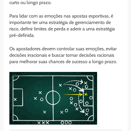
curto ou longo prazo.
Para lidar com as emoções nas apostas esportivas, é
importante ter uma estratégia de gerenciamento de
risco, definir limites de perda e aderir a uma estratégia
pré-definida.
Os apostadores devem controlar suas emoções, evitar
decisões irracionais e buscar tomar decisões racionais
para melhorar suas chances de sucesso a longo prazo.