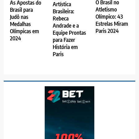
O Brasil no
As Apostas do
Artística
Atletismo
Brasil para
Brasileira:
Olímpico: 43
Judô nas
Rebeca
Estrelas Miram
Medalhas
Andrade e a
Paris 2024
Olímpicas em
Equipe Prontas
2024
para Fazer
História em
Paris