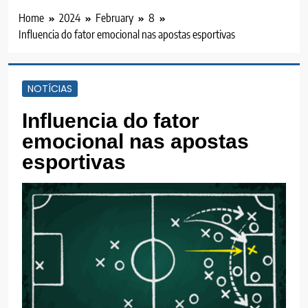
Home
2024
February
8
Influencia do fator emocional nas apostas esportivas
NOTÍCIAS
Influencia do fator
emocional nas apostas
esportivas