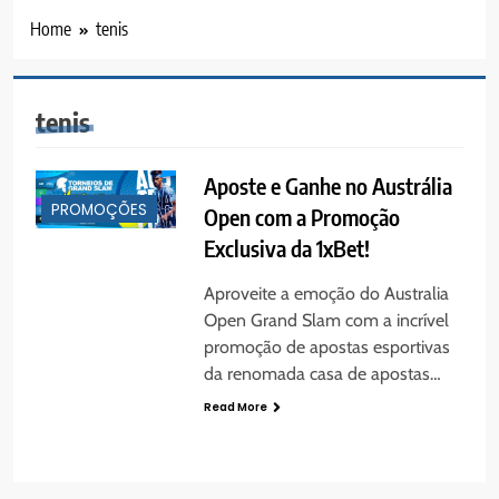
Home
tenis
tenis
Aposte e Ganhe no Austrália
PROMOÇÕES
Open com a Promoção
Exclusiva da 1xBet!
Aproveite a emoção do Australia
Open Grand Slam com a incrível
promoção de apostas esportivas
da renomada casa de apostas…
Read More