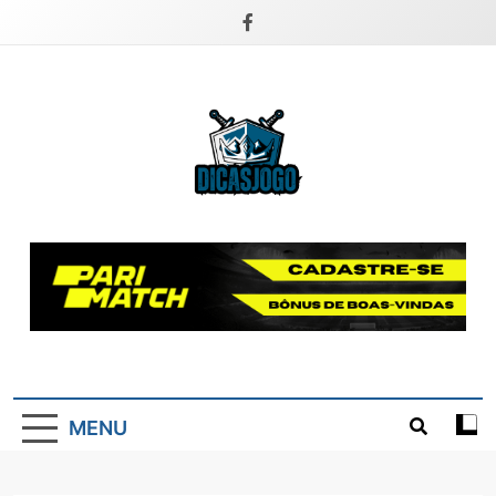
Skip
to
content
Dicas Jogo
Dicas Jogo, teu Site de Dicas!
MENU