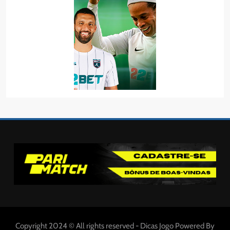
Copyright 2024 © All rights reserved - Dicas Jogo Powered By