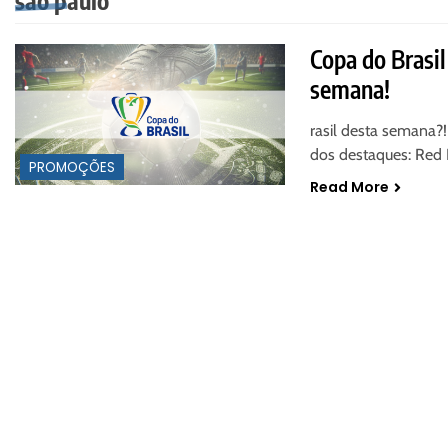
sao paulo
Copa do Brasi
semana!
rasil desta semana?
dos destaques: Red 
PROMOÇÕES
Read More