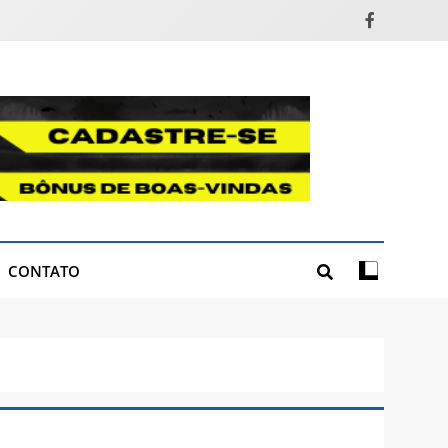
CONTATO