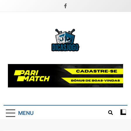
Skip
to
content
Dicas Jogo
Dicas Jogo, teu Site de Dicas!
MENU