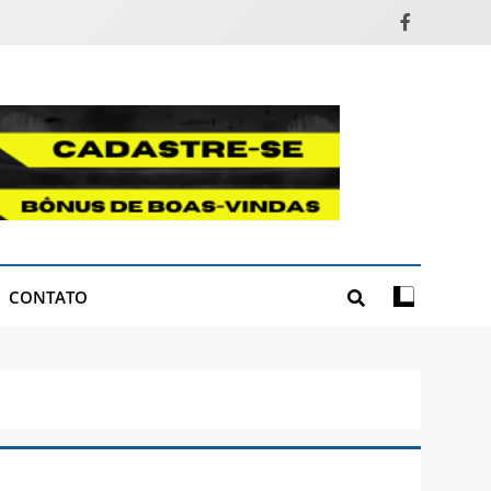
CONTATO