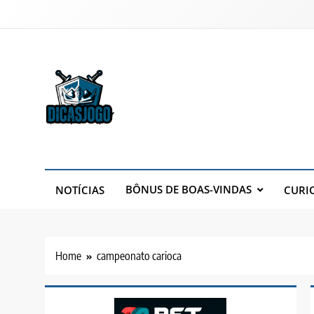
Skip
to
content
Dicas Jogo
Dicas Jogo, teu Site de Dicas!
BÔNUS DE BOAS-VINDAS
NOTÍCIAS
CURI
Home
campeonato carioca