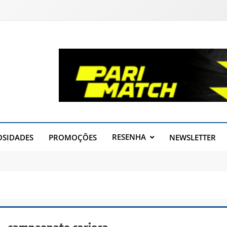
RESENHA
OSIDADES
PROMOÇÕES
NEWSLETTER