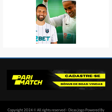
Copyright 2024 © All rights reserved - Dicas Jogo Powered By