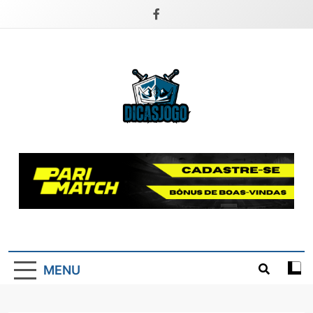
Skip
to
content
Dicas Jogo
Dicas Jogo, teu Site de Dicas!
MENU