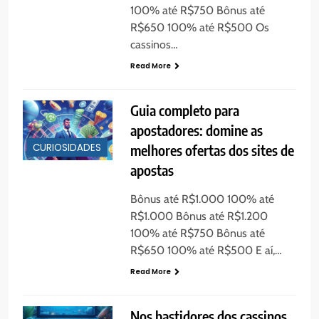
100% até R$750 Bônus até
R$650 100% até R$500 Os
cassinos…
Read More
Guia completo para
apostadores: domine as
melhores ofertas dos sites de
CURIOSIDADES
apostas
Bônus até R$1.000 100% até
R$1.000 Bônus até R$1.200
100% até R$750 Bônus até
R$650 100% até R$500 E aí,…
Read More
Nos bastidores dos cassinos