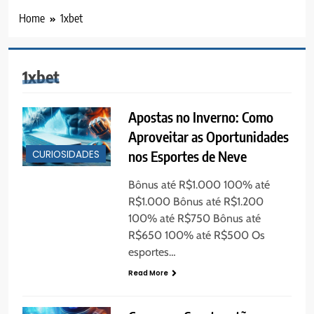
Home
1xbet
1xbet
Apostas no Inverno: Como
Aproveitar as Oportunidades
nos Esportes de Neve
CURIOSIDADES
Bônus até R$1.000 100% até
R$1.000 Bônus até R$1.200
100% até R$750 Bônus até
R$650 100% até R$500 Os
esportes…
Read More