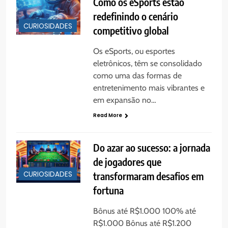
Como os eSports estão
redefinindo o cenário
CURIOSIDADES
competitivo global
Os eSports, ou esportes
eletrônicos, têm se consolidado
como uma das formas de
entretenimento mais vibrantes e
em expansão no…
Read More
Do azar ao sucesso: a jornada
de jogadores que
transformaram desafios em
CURIOSIDADES
fortuna
Bônus até R$1.000 100% até
R$1.000 Bônus até R$1.200