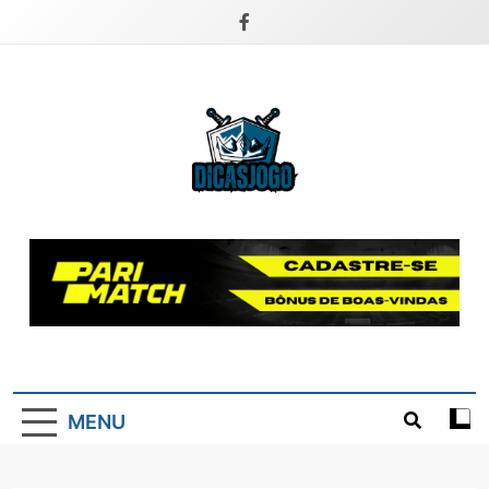
Skip
to
content
Dicas Jogo
Dicas Jogo, teu Site de Dicas!
MENU