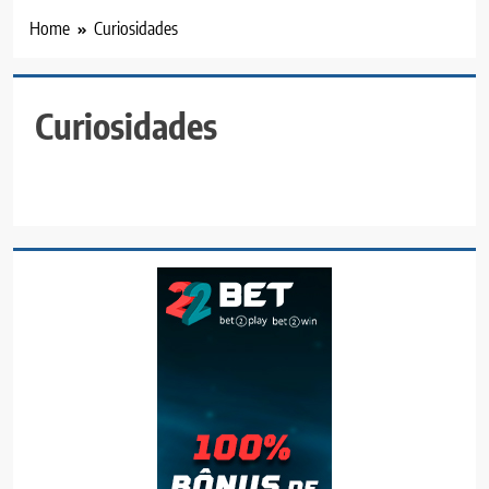
Home
Curiosidades
Curiosidades