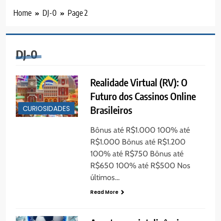
Home
DJ-0
Page 2
DJ-0
Realidade Virtual (RV): O
Futuro dos Cassinos Online
Brasileiros
CURIOSIDADES
Bônus até R$1.000 100% até
R$1.000 Bônus até R$1.200
100% até R$750 Bônus até
R$650 100% até R$500 Nos
últimos…
Read More