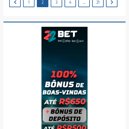
1
2
3
4
…
21