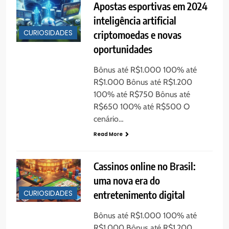
Apostas esportivas em 2024
inteligência artificial
criptomoedas e novas
CURIOSIDADES
oportunidades
Bônus até R$1.000 100% até
R$1.000 Bônus até R$1.200
100% até R$750 Bônus até
R$650 100% até R$500 O
cenário…
Read More
Cassinos online no Brasil:
uma nova era do
entretenimento digital
CURIOSIDADES
Bônus até R$1.000 100% até
R$1.000 Bônus até R$1.200