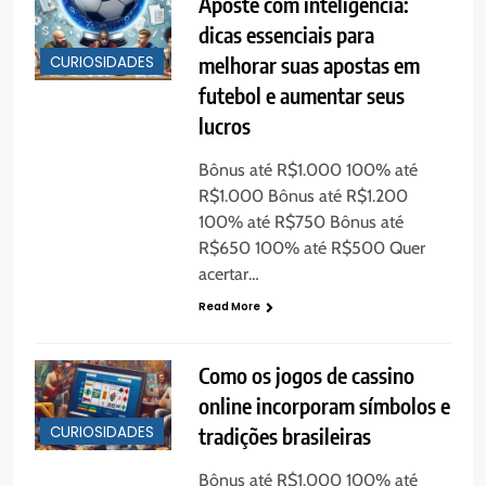
Aposte com inteligência:
dicas essenciais para
melhorar suas apostas em
CURIOSIDADES
futebol e aumentar seus
lucros
Bônus até R$1.000 100% até
R$1.000 Bônus até R$1.200
100% até R$750 Bônus até
R$650 100% até R$500 Quer
acertar…
Read More
Como os jogos de cassino
online incorporam símbolos e
tradições brasileiras
CURIOSIDADES
Bônus até R$1.000 100% até