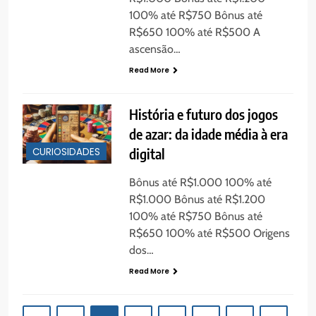
100% até R$750 Bônus até
R$650 100% até R$500 A
ascensão…
Read More
História e futuro dos jogos
de azar: da idade média à era
digital
CURIOSIDADES
Bônus até R$1.000 100% até
R$1.000 Bônus até R$1.200
100% até R$750 Bônus até
R$650 100% até R$500 Origens
dos…
Read More