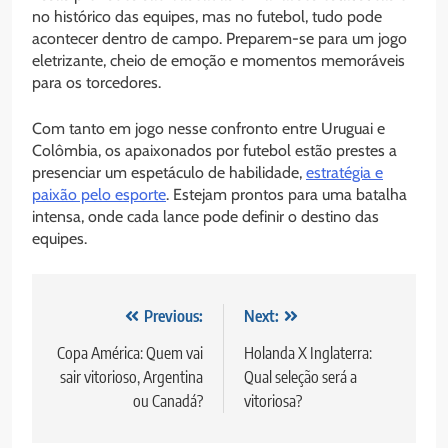
no histórico das equipes, mas no futebol, tudo pode
acontecer dentro de campo. Preparem-se para um jogo
eletrizante, cheio de emoção e momentos memoráveis
para os torcedores.
Com tanto em jogo nesse confronto entre Uruguai e
Colômbia, os apaixonados por futebol estão prestes a
presenciar um espetáculo de habilidade,
estratégia e
paixão pelo esporte
. Estejam prontos para uma batalha
intensa, onde cada lance pode definir o destino das
equipes.
Post
Previous:
Next:
navigation
Copa América: Quem vai
Holanda X Inglaterra:
sair vitorioso, Argentina
Qual seleção será a
ou Canadá?
vitoriosa?