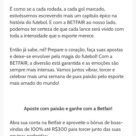
É como se a cada rodada, a cada gol marcado,
estivéssemos escrevendo mais um capítulo épico na
história do futebol. E com a BETFAIR ao nosso lado,
podemos ter certeza de que cada lance será vivido com
toda a intensidade que o esporte merece.
Então já sabe, né? Prepare o coração, faça suas apostas
e deixe-se envolver pela magia do futebol! Com a
BETFAIR, a diversão está garantida e as emoções são
sempre mais intensas. Vamos juntos vibrar, torcer e
celebrar mais uma semana de pura paixão pelo esporte
mais amado do mundo!
Aposte com paixão e ganhe com a Betfair!
Abra sua conta na Betfair e aproveite o bônus de boas-
vindas de 100% até R$300 para torcer junto das suas
equipas preferidas: