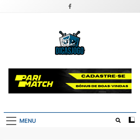
Skip
to
content
Dicas Jogo
Dicas Jogo, teu Site de Dicas!
MENU