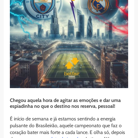
Chegou aquela hora de agitar as emoções e dar uma
espiadinha no que o destino nos reserva, pessoal!
É início de semana e já estamos sentindo a energia
pulsante do Brasileirão, aquele campeonato que faz o
coração bater mais forte a cada lance. E olha só, depois