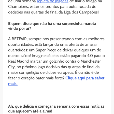
de uma semana
repleta de jogadas
de tirar o fôlego na
Champions, estamos prontos para outra rodada de
decisões nas quartas de final da Liga dos Campeões!
E quem disse que não há uma surpresinha marota
vindo por aí?
A BETFAIR, sempre nos presenteando com as melhores
oportunidades, está lançando uma oferta de arrasar
quarteirões: um Super Preço de deixar qualquer um de
queixo caído! Imagine só, eles estão pagando 4.0 para o
Real Madrid marcar um golzinho contra o Manchester
City, no próximo jogo decisivo das quartas de final da
maior competição de clubes europeus. É ou não é de
fazer o coração bater mais forte?
Clique aqui para saber
mais!
Ah, que delícia é começar a semana com essas notícias
que aquecem até a alma!