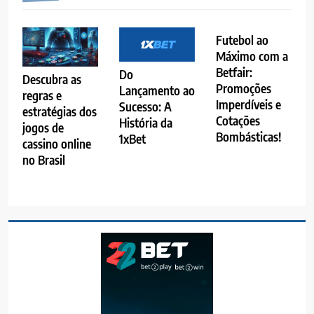
Futebol ao
Máximo com a
Betfair:
Do
Descubra as
Promoções
Lançamento ao
regras e
Imperdíveis e
Sucesso: A
estratégias dos
Cotações
História da
jogos de
Bombásticas!
1xBet
cassino online
no Brasil