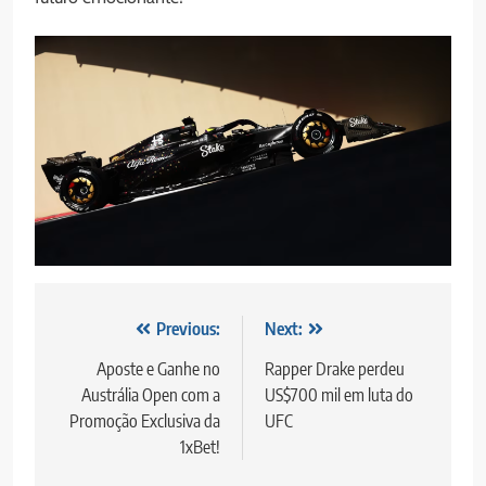
Post
Previous:
Next:
navigation
Aposte e Ganhe no
Rapper Drake perdeu
Austrália Open com a
US$700 mil em luta do
Promoção Exclusiva da
UFC
1xBet!